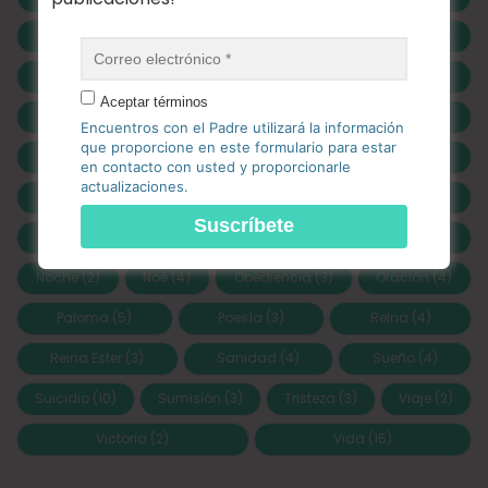
Educación
(5)
Educación en casa
(3)
Enemigo
(3)
Esperanza
(2)
Ester
(3)
Familia
(3)
Aceptar términos
Filosofía
(4)
Filosofía moderna
(3)
Gracia
(4)
Encuentros con el Padre utilizará la información
que proporcione en este formulario para estar
Homeschooling
(2)
Humildad
(3)
Imposibles
(3)
en contacto con usted y proporcionarle
actualizaciones.
Jesús
(4)
Lectura
(3)
León
(5)
León de Judá
(7)
Llanto
(3)
Miedo
(4)
Noche
(2)
Noé
(4)
Obediencia
(3)
Oración
(4)
Paloma
(5)
Poesía
(3)
Reina
(4)
Reina Ester
(3)
Sanidad
(4)
Sueño
(4)
Suicidio
(10)
Sumisión
(3)
Tristeza
(3)
Viaje
(2)
Victoria
(2)
Vida
(15)