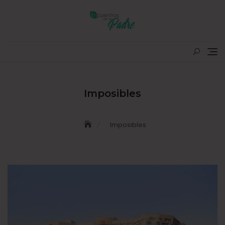
Skip
to
content
Imposibles
Imposibles