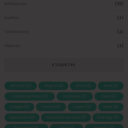
Reflexiones
(39)
Sueños
(4)
Testimonios
(4)
Visiones
(4)
ETIQUETAS
Aflicción
(6)
Alegría
(4)
Amor
(3)
Arca
(4)
Caballo de honor
(3)
Cachorro
(2)
Cetro
(3)
Colegio
(3)
Corona
(4)
Cuervo
(5)
Dolor
(8)
Educación
(5)
Educación en casa
(3)
Enemigo
(3)
Esperanza
(2)
Ester
(3)
Familia
(3)