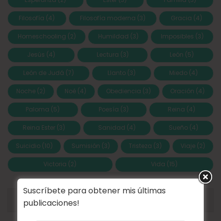
Filosofía
(4)
Filosofía moderna
(3)
Gracia
(4)
Homeschooling
(2)
Humildad
(3)
Imposibles
(3)
Jesús
(4)
Lectura
(3)
León
(5)
León de Judá
(7)
Llanto
(3)
Miedo
(4)
Noche
(2)
Noé
(4)
Obediencia
(3)
Oración
(4)
Paloma
(5)
Poesía
(3)
Reina
(4)
Reina Ester
(3)
Sanidad
(4)
Sueño
(4)
Suicidio
(10)
Sumisión
(3)
Tristeza
(3)
Viaje
(2)
Victoria
(2)
Vida
(15)
Suscríbete para obtener mis últimas
ARCHIVOS
publicaciones!