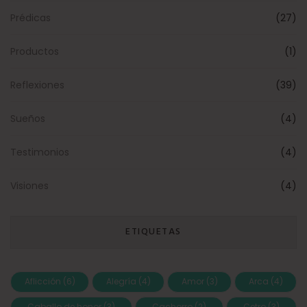
Prédicas
(27)
Productos
(1)
Reflexiones
(39)
Sueños
(4)
Testimonios
(4)
Visiones
(4)
ETIQUETAS
Aflicción
(6)
Alegría
(4)
Amor
(3)
Arca
(4)
Caballo de honor
(3)
Cachorro
(2)
Cetro
(3)