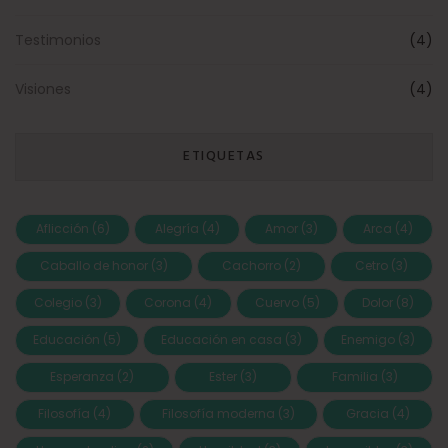
Testimonios
(4)
Visiones
(4)
ETIQUETAS
Aflicción
(6)
Alegría
(4)
Amor
(3)
Arca
(4)
Caballo de honor
(3)
Cachorro
(2)
Cetro
(3)
Colegio
(3)
Corona
(4)
Cuervo
(5)
Dolor
(8)
Educación
(5)
Educación en casa
(3)
Enemigo
(3)
Esperanza
(2)
Ester
(3)
Familia
(3)
Filosofía
(4)
Filosofía moderna
(3)
Gracia
(4)