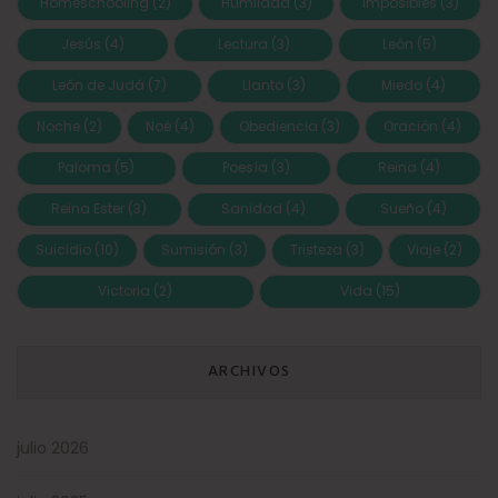
Homeschooling
(2)
Humildad
(3)
Imposibles
(3)
Jesús
(4)
Lectura
(3)
León
(5)
León de Judá
(7)
Llanto
(3)
Miedo
(4)
Noche
(2)
Noé
(4)
Obediencia
(3)
Oración
(4)
Paloma
(5)
Poesía
(3)
Reina
(4)
Reina Ester
(3)
Sanidad
(4)
Sueño
(4)
Suicidio
(10)
Sumisión
(3)
Tristeza
(3)
Viaje
(2)
Victoria
(2)
Vida
(15)
ARCHIVOS
julio 2026