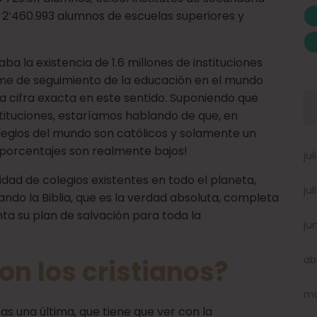
 2’460.993 alumnos de escuelas superiores y
ba la existencia de 1.6 millones de instituciones
orme de seguimiento de la educación en el mundo
 cifra exacta en este sentido. Suponiendo que
ituciones, estaríamos hablando de que, en
legios del mundo son católicos y solamente un
os porcentajes son realmente bajos!
ju
lidad de colegios existentes en todo el planeta,
ju
ndo la Biblia, que es la verdad absoluta, completa
nta su plan de salvación para toda la
ju
ab
on los cristianos?
ma
as una última, que tiene que ver con la