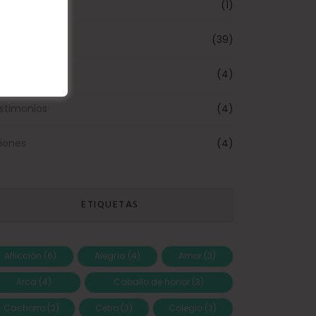
oductos
(1)
flexiones
(39)
eños
(4)
stimonios
(4)
siones
(4)
ETIQUETAS
Aflicción
(6)
Alegría
(4)
Amor
(3)
Arca
(4)
Caballo de honor
(3)
Cachorro
(2)
Cetro
(3)
Colegio
(3)