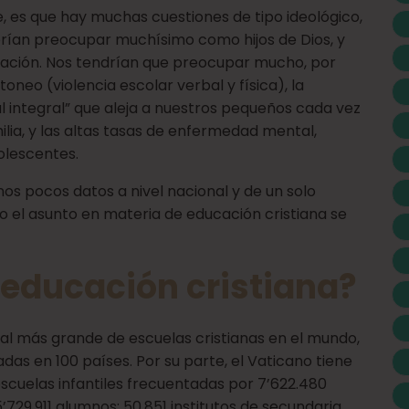
e, es que hay muchas cuestiones de tipo ideológico,
berían preocupar muchísimo como hijos de Dios, y
ación. Nos tendrían que preocupar mucho, por
oneo (violencia escolar verbal y física), la
 integral” que aleja a nuestros pequeños cada vez
milia, y las altas tasas de enfermedad mental,
dolescentes.
os pocos datos a nivel nacional y de un solo
ro el asunto en materia de educación cristiana se
 educación cristiana?
nal más grande de escuelas cristianas en el mundo,
adas en 100 países. Por su parte, el Vaticano tiene
scuelas infantiles frecuentadas por 7’622.480
’729.911 alumnos; 50.851 institutos de secundaria