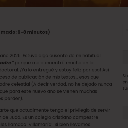
Bu
imado: 6-8 minutos)
ño 2025. Estuve algo ausente de mi habitual
Padre”
porque me concentré mucho en la
octoral. ¡Ya lo entregué y estoy feliz por eso! Así
Si
ceso de publicación de mis textos… esos que
en
dre celestial (A decir verdad, no he dejado nunca
su
sí que para este nuevo año se vienen muchas
es perder).
rte que actualmente tengo el privilegio de servir
n de Judá. Es un colegio cristiano campestre
es llamado ‘Villamaría’. Si bien llevamos