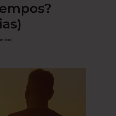
tiempos?
ias)
amilias)