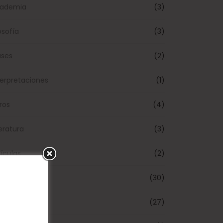
ademia
(3)
osofía
(3)
ases
(2)
terpretaciones
(1)
bros
(4)
teratura
(3)
lículas
(2)
emas
(30)
édicas
(27)