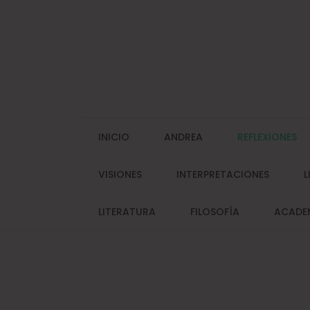
Skip
to
content
INICIO
ANDREA
REFLEXIONES
VISIONES
INTERPRETACIONES
L
LITERATURA
FILOSOFÍA
ACADE