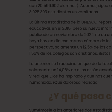
con 20’566.902 alumnos). Además, sigue a
3’925.393 estudiantes universitarios.
La última estadística de la UNESCO reporta
educativas en el 2018; pero su nuevo inf
publicado en noviembre de 2024 no da una
haya hoy en día ese mismo número de inst
perspectiva, solamente un 12.5% de los co
1.56% de los colegios son cristianos. ¡Est
Lo anterior se traduciría en que de la tota
solamente un 14,06% de ellos están enseña
y real que Dios ha inspirado y que nos cue
humanidad. ¡Qué dolorosa realidad!
¿Y qué pasa c
Sumémosle a las anteriores dos estadístic