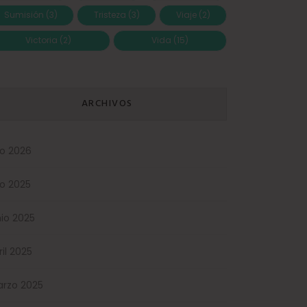
Sumisión
(3)
Tristeza
(3)
Viaje
(2)
Victoria
(2)
Vida
(15)
ARCHIVOS
lio 2026
lio 2025
nio 2025
ril 2025
rzo 2025