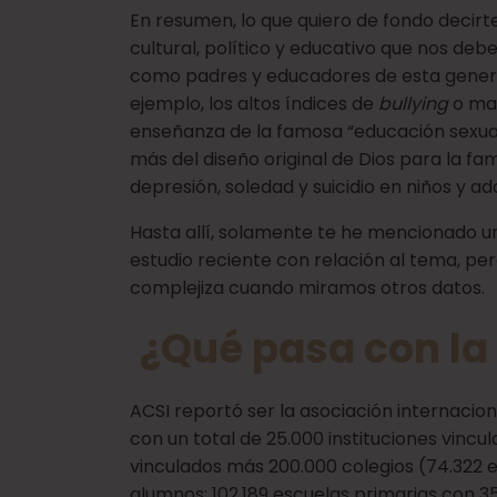
En resumen, lo que quiero de fondo decirt
cultural, político y educativo que nos de
como padres y educadores de esta gener
ejemplo, los altos índices de
bullying
o mat
enseñanza de la famosa “educación sexual
más del diseño original de Dios para la fa
depresión, soledad y suicidio en niños y a
Hasta allí, solamente te he mencionado un
estudio reciente con relación al tema, pe
complejiza cuando miramos otros datos.
¿Qué pasa con la
ACSI reportó ser la asociación internacio
con un total de 25.000 instituciones vincul
vinculados más 200.000 colegios (74.322 e
alumnos; 102.189 escuelas primarias con 35