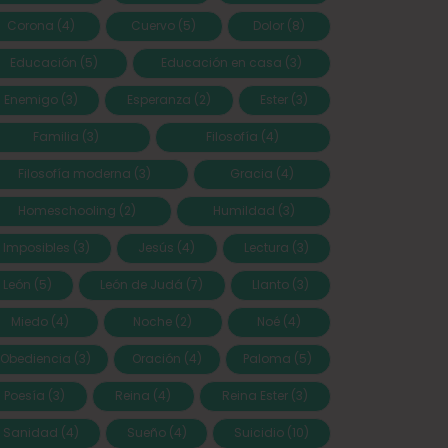
Corona
(4)
Cuervo
(5)
Dolor
(8)
Educación
(5)
Educación en casa
(3)
Enemigo
(3)
Esperanza
(2)
Ester
(3)
Familia
(3)
Filosofía
(4)
Filosofía moderna
(3)
Gracia
(4)
Homeschooling
(2)
Humildad
(3)
Imposibles
(3)
Jesús
(4)
Lectura
(3)
León
(5)
León de Judá
(7)
Llanto
(3)
Miedo
(4)
Noche
(2)
Noé
(4)
Obediencia
(3)
Oración
(4)
Paloma
(5)
Poesía
(3)
Reina
(4)
Reina Ester
(3)
Sanidad
(4)
Sueño
(4)
Suicidio
(10)